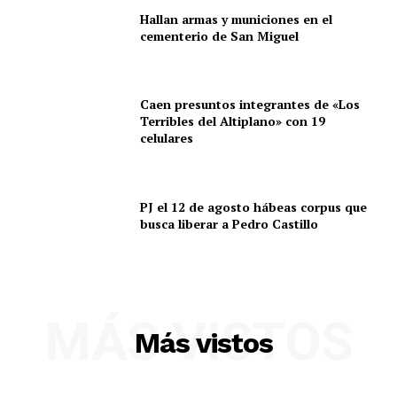
Hallan armas y municiones en el
cementerio de San Miguel
SUSCRIBETE
Caen presuntos integrantes de «Los
Terribles del Altiplano» con 19
celulares
Diario los Andes
PJ el 12 de agosto hábeas corpus que
busca liberar a Pedro Castillo
Nosotros
Contacto
Prensa
MÁS VISTOS
Más vistos