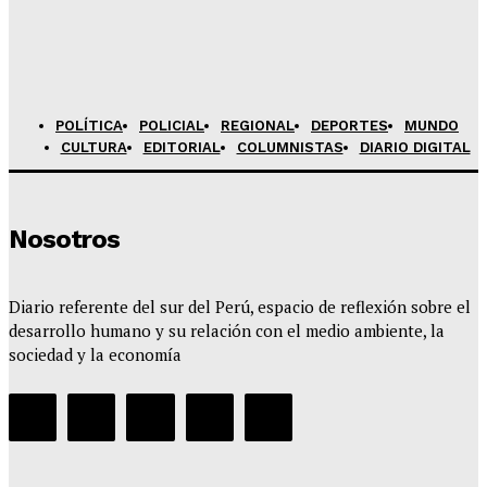
Perú debuta con triunfo ante Túnez en el Mundial
Femenino U17 de Vóley
Admineditor
-
Agosto 7, 2026
POLÍTICA
POLICIAL
REGIONAL
DEPORTES
MUNDO
CULTURA
EDITORIAL
COLUMNISTAS
DIARIO DIGITAL
Nosotros
Diario referente del sur del Perú, espacio de reflexión sobre el
desarrollo humano y su relación con el medio ambiente, la
sociedad y la economía