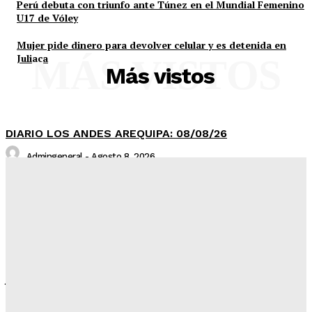
Perú debuta con triunfo ante Túnez en el Mundial Femenino
U17 de Vóley
Mujer pide dinero para devolver celular y es detenida en
Juliaca
MÁS VISTOS
Más vistos
DIARIO LOS ANDES AREQUIPA: 08/08/26
Admingeneral
-
Agosto 8, 2026
DIARIO LOS ANDES PUNO: 08/08/26
Admingeneral
-
Agosto 8, 2026
Fiscalía investiga presunto trabajo forzoso contra
joven traída desde Puno a Arequipa
Admineditor
-
Agosto 7, 2026