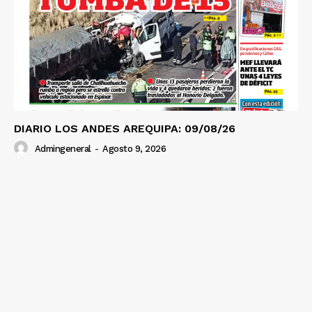
SUSCRIBETE
Diario los Andes
Nosotros
DIARIO LOS ANDES AREQUIPA: 09/08/26
Contacto
Prensa
Admingeneral
-
Agosto 9, 2026