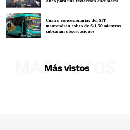
Anco para una reelección encubierta
Cuatro concesionarias del SIT
mantendrán cobro de S/1.30 mientras
subsanan observaciones
MÁS VISTOS
Más vistos