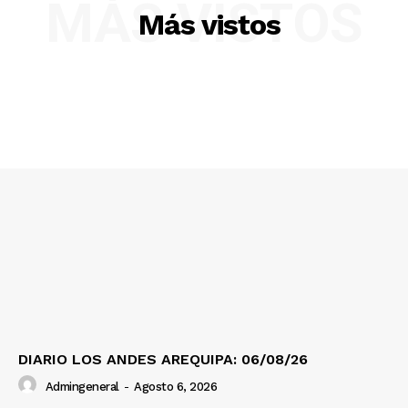
MÁS VISTOS
Más vistos
SUSCRIBETE
Diario los Andes
Nosotros
Contacto
Prensa
DIARIO LOS ANDES AREQUIPA: 06/08/26
Admingeneral
-
Agosto 6, 2026