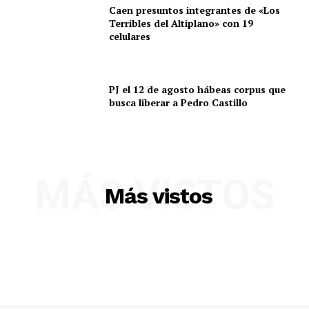
Caen presuntos integrantes de «Los
Terribles del Altiplano» con 19
celulares
PJ el 12 de agosto hábeas corpus que
busca liberar a Pedro Castillo
MÁS VISTOS
SUSCRIBETE
Más vistos
Diario los Andes
Nosotros