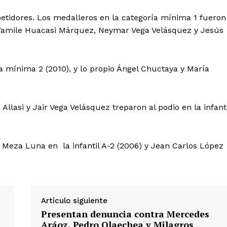
petidores. Los medalleros en la categoría mínima 1 fueron
, Yamile Huacasi Márquez, Neymar Vega Velásquez y Jesús
la mínima 2 (2010), y lo propio Ángel Chuctaya y María
lasi y Jair Vega Velásquez treparon al podio en la infanti
Diario los Andes
Nosotros
Meza Luna en la infantil A-2 (2006) y Jean Carlos López
Contacto
Prensa
Artículo siguiente
ETE
Presentan denuncia contra Mercedes
Aráoz, Pedro Olaechea y Milagros