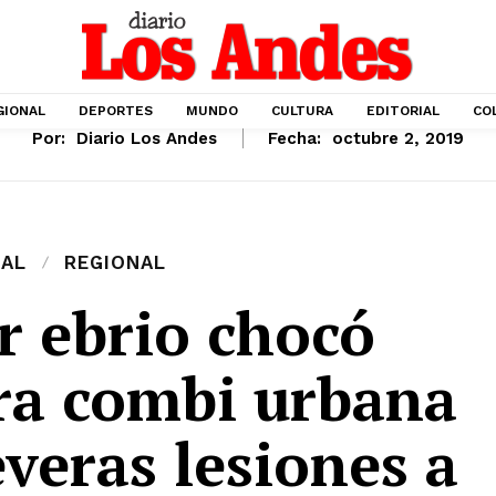
GIONAL
DEPORTES
MUNDO
CULTURA
EDITORIAL
CO
Por:
Diario Los Andes
Fecha:
octubre 2, 2019
IAL
REGIONAL
r ebrio chocó
ra combi urbana
everas lesiones a