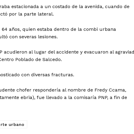
traba estacionada a un costado de la avenida, cuando de
tó por la parte lateral.
de 64 años, quien estaba dentro de la combi urbana
ultó con severas lesiones.
PNP acudieron al lugar del accidente y evacuaron al agravia
 Centro Poblado de Salcedo.
osticado con diversas fracturas.
Diario los Andes
rudente chofer respondería al nombre de Fredy Ccama,
Nosotros
mente ebria), fue llevado a la comisaría PNP, a fin de
Contacto
Prensa
rte urbano
ETE