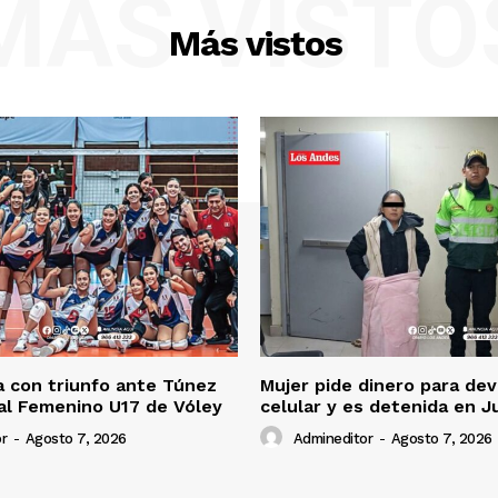
MÁS VISTO
Más vistos
 con triunfo ante Túnez
Mujer pide dinero para dev
al Femenino U17 de Vóley
celular y es detenida en J
r
-
Agosto 7, 2026
Admineditor
-
Agosto 7, 2026