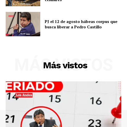
SUSCRIBETE
PJ el 12 de agosto hábeas corpus que
busca liberar a Pedro Castillo
Diario los Andes
Nosotros
MÁS VISTOS
Contacto
Más vistos
Prensa