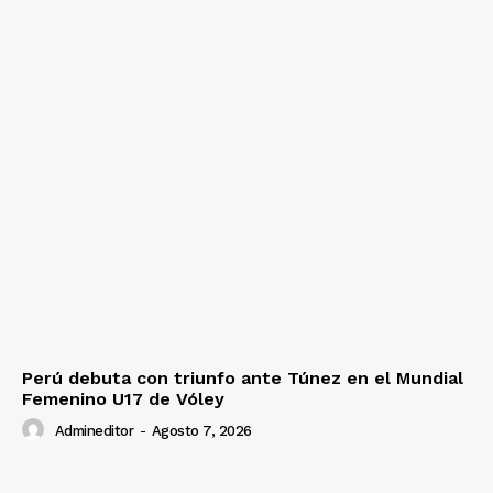
Diario los Andes
Nosotros
Contacto
Prensa
Perú debuta con triunfo ante Túnez en el Mundial
Femenino U17 de Vóley
Admineditor
-
Agosto 7, 2026