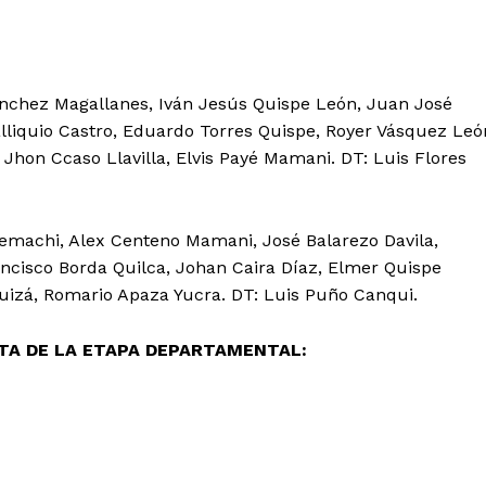
nchez Magallanes, Iván Jesús Quispe León, Juan José
alliquio Castro, Eduardo Torres Quispe, Royer Vásquez Leó
 Jhon Ccaso Llavilla, Elvis Payé Mamani. DT: Luis Flores
machi, Alex Centeno Mamani, José Balarezo Davila,
ancisco Borda Quilca, Johan Caira Díaz, Elmer Quispe
izá, Romario Apaza Yucra. DT: Luis Puño Canqui.
Diario los Andes
TA DE LA ETAPA DEPARTAMENTAL:
Nosotros
Contacto
Prensa