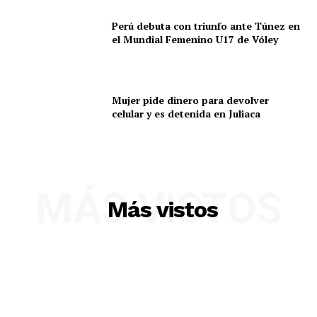
Perú debuta con triunfo ante Túnez en
el Mundial Femenino U17 de Vóley
Mujer pide dinero para devolver
celular y es detenida en Juliaca
SUSCRIBETE
MÁS VISTOS
Más vistos
Diario los Andes
Nosotros
Contacto