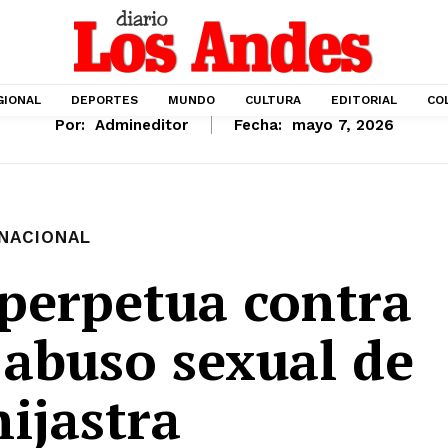
GIONAL
DEPORTES
MUNDO
CULTURA
EDITORIAL
CO
Por:
Admineditor
Fecha:
mayo 7, 2026
NACIONAL
perpetua contra
 abuso sexual de
hijastra