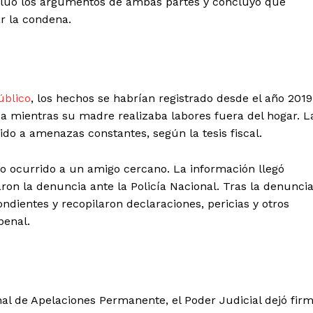
valuó los argumentos de ambas partes y concluyó que
r la condena.
úblico
, los hechos se habrían registrado desde el año 2019
a mientras su madre realizaba labores fuera del hogar. L
ido a amenazas constantes, según la tesis fiscal.
lo ocurrido a un amigo cercano. La información llegó
ron la denuncia ante la Policía Nacional. Tras la denuncia
ondientes y recopilaron declaraciones, pericias y otros
penal.
Diario los Andes
Nosotros
Contacto
al de Apelaciones Permanente, el Poder Judicial dejó fir
Prensa