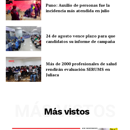
Puno: Auxilio de personas fue la
incidencia más atendida en julio
24 de agosto vence plazo para que
candidatos su informe de campaña
Más de 2000 profesionales de salud
rendirán evaluación SERUMS en
Juliaca
SUSCRIBETE
MÁS VISTOS
Más vistos
Diario los Andes
Nosotros