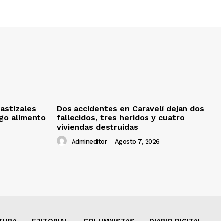
pastizales
Dos accidentes en Caravelí dejan dos
sgo alimento
fallecidos, tres heridos y cuatro
viviendas destruidas
Admineditor
-
Agosto 7, 2026
TURA
EDITORIAL
COLUMNISTAS
DIARIO DIGITAL