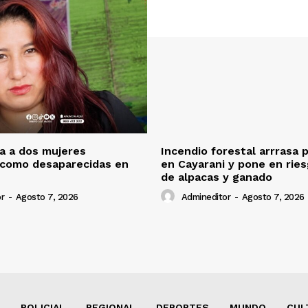
ca a dos mujeres
Incendio forestal arrrasa 
 como desaparecidas en
en Cayarani y pone en rie
de alpacas y ganado
r
-
Agosto 7, 2026
Admineditor
-
Agosto 7, 2026
POLICIAL
REGIONAL
DEPORTES
MUNDO
CUL