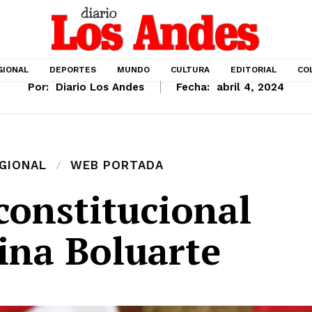
GIONAL
DEPORTES
MUNDO
CULTURA
EDITORIAL
CO
Por:
Diario Los Andes
Fecha:
abril 4, 2024
GIONAL
WEB PORTADA
constitucional
ina Boluarte