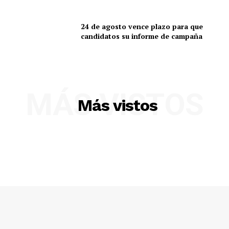
24 de agosto vence plazo para que
candidatos su informe de campaña
Diario los Andes
Nosotros
Contacto
MÁS VISTOS
Prensa
Más vistos