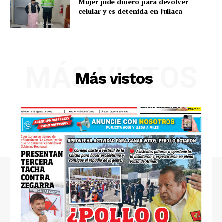
Mujer pide dinero para devolver
celular y es detenida en Juliaca
Diario los Andes
Nosotros
MÁS VISTOS
Contacto
Más vistos
Prensa