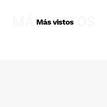
MÁS VISTOS
Más vistos
SUSCRIBETE