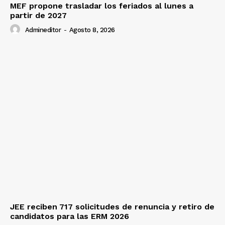
MEF propone trasladar los feriados al lunes a
partir de 2027
Diario los Andes
Admineditor
-
Agosto 8, 2026
Nosotros
Contacto
Prensa
JEE reciben 717 solicitudes de renuncia y retiro de
candidatos para las ERM 2026