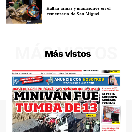
Hallan armas y municiones en el
cementerio de San Miguel
MÁS VISTOS
Más vistos
SUSCRIBETE