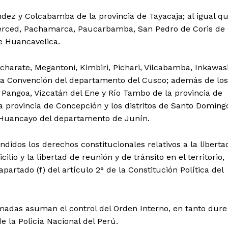
ez y Colcabamba de la provincia de Tayacaja; al igual q
Merced, Pachamarca, Paucarbamba, San Pedro de Coris de
e Huancavelica.
charate, Megantoni, Kimbiri, Pichari, Vilcabamba, Inkawasi
de La Convención del departamento del Cusco; además de los
 Pangoa, Vizcatán del Ene y Río Tambo de la provincia de
a provincia de Concepción y los distritos de Santo Doming
 Huancayo del departamento de Junín.
idos los derechos constitucionales relativos a la liberta
ilio y la libertad de reunión y de tránsito en el territorio,
 apartado (f) del artículo 2° de la Constitución Política del
adas asuman el control del Orden Interno, en tanto dure
 la Policía Nacional del Perú.