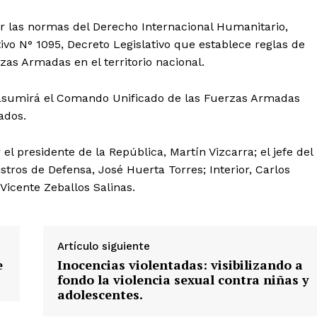
r las normas del Derecho Internacional Humanitario,
ivo N° 1095, Decreto Legislativo que establece reglas de
zas Armadas en el territorio nacional.
asumirá el Comando Unificado de las Fuerzas Armadas
cados.
Diario los Andes
l presidente de la República, Martín Vizcarra; el jefe del
Nosotros
istros de Defensa, José Huerta Torres; Interior, Carlos
Contacto
Vicente Zeballos Salinas.
Prensa
Artículo siguiente
ETE
e
Inocencias violentadas: visibilizando a
fondo la violencia sexual contra niñas y
adolescentes.