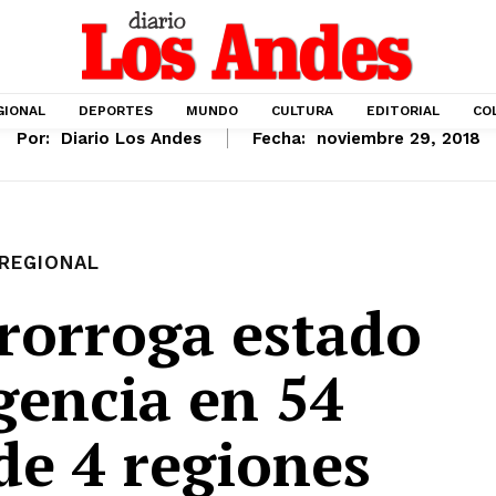
GIONAL
DEPORTES
MUNDO
CULTURA
EDITORIAL
CO
Por:
Diario Los Andes
Fecha:
noviembre 29, 2018
REGIONAL
prorroga estado
gencia en 54
 de 4 regiones