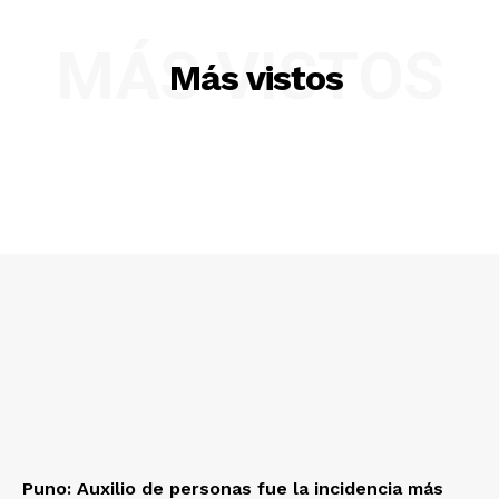
MÁS VISTOS
Más vistos
SUSCRIBETE
Diario los Andes
Nosotros
Contacto
Prensa
Puno: Auxilio de personas fue la incidencia más