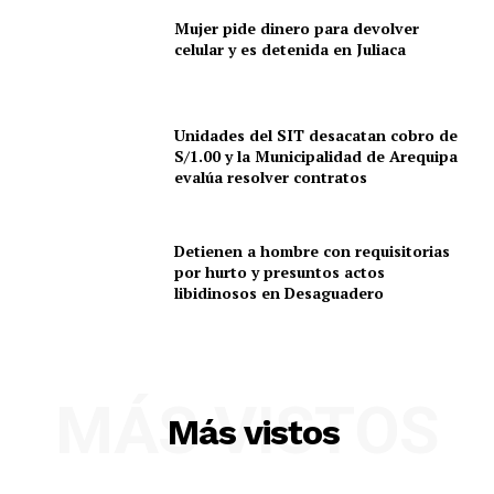
Mujer pide dinero para devolver
celular y es detenida en Juliaca
Unidades del SIT desacatan cobro de
S/1.00 y la Municipalidad de Arequipa
evalúa resolver contratos
Detienen a hombre con requisitorias
por hurto y presuntos actos
libidinosos en Desaguadero
SUSCRIBETE
MÁS VISTOS
Más vistos
Diario los Andes