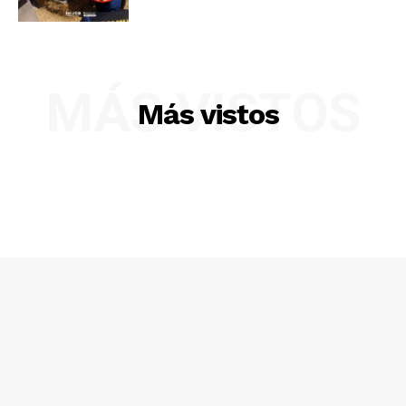
MÁS VISTOS
Más vistos