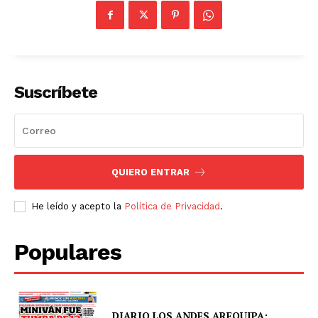
Suscríbete
SUSCRIBETE
QUIERO ENTRAR
Diario los Andes
He leído y acepto la
Política de Privacidad
.
Nosotros
Contacto
Populares
Prensa
DIARIO LOS ANDES AREQUIPA: