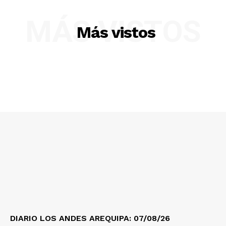
Diario los Andes
MÁS VISTOS
Nosotros
Más vistos
Contacto
Prensa
DIARIO LOS ANDES AREQUIPA: 07/08/26