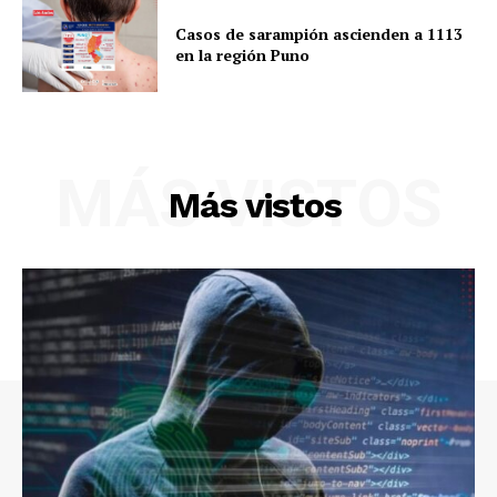
Casos de sarampión ascienden a 1113
en la región Puno
Diario los Andes
Nosotros
MÁS VISTOS
Más vistos
Contacto
Prensa