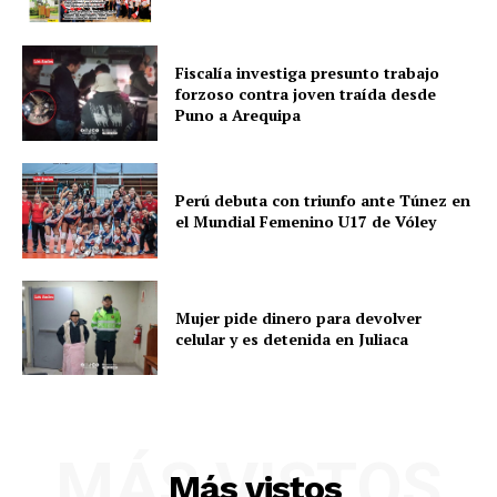
Fiscalía investiga presunto trabajo
forzoso contra joven traída desde
SUSCRIBETE
Puno a Arequipa
Perú debuta con triunfo ante Túnez en
Diario los Andes
el Mundial Femenino U17 de Vóley
Nosotros
Contacto
Mujer pide dinero para devolver
Prensa
celular y es detenida en Juliaca
MÁS VISTOS
Más vistos