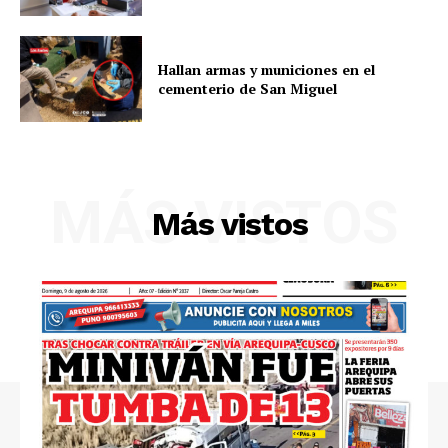
Hallan armas y municiones en el
cementerio de San Miguel
MÁS VISTOS
Más vistos