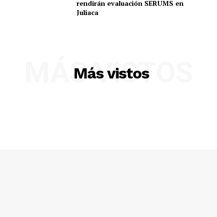
rendirán evaluación SERUMS en
Juliaca
Diario los Andes
Nosotros
MÁS VISTOS
Contacto
Más vistos
Prensa