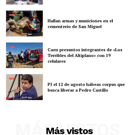
Hallan armas y municiones en el
cementerio de San Miguel
SUSCRIBETE
Caen presuntos integrantes de «Los
Terribles del Altiplano» con 19
celulares
Diario los Andes
Nosotros
PJ el 12 de agosto hábeas corpus que
busca liberar a Pedro Castillo
Contacto
Prensa
MÁS VISTOS
Más vistos