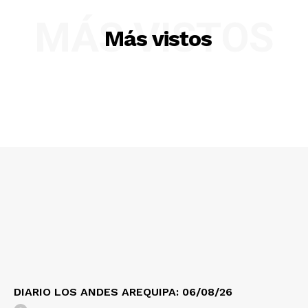
Diario los Andes
MÁS VISTOS
Más vistos
Nosotros
Contacto
Prensa
DIARIO LOS ANDES AREQUIPA: 06/08/26