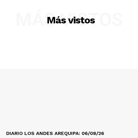
Diario los Andes
MÁS VISTOS
Más vistos
Nosotros
Contacto
Prensa
DIARIO LOS ANDES AREQUIPA: 06/08/26