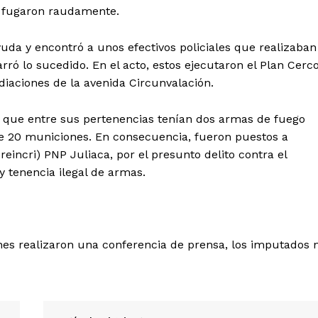
al fugaron raudamente.
da y encontró a unos efectivos policiales que realizaban
rró lo sucedido. En el acto, estos ejecutaron el Plan Cerco
diaciones de la avenida Circunvalación.
do que entre sus pertenencias tenían dos armas de fuego
de 20 municiones. En consecuencia, fueron puestos a
reincri) PNP Juliaca, por el presunto delito contra el
Diario los Andes
 tenencia ilegal de armas.
Nosotros
Contacto
enes realizaron una conferencia de prensa, los imputados 
Prensa
ETE