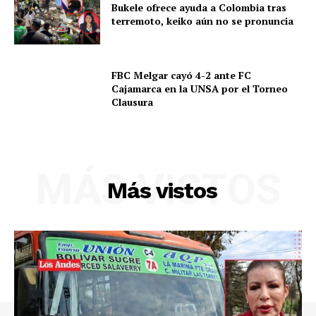
Contacto
Bukele ofrece ayuda a Colombia tras
terremoto, keiko aún no se pronuncia
Prensa
FBC Melgar cayó 4-2 ante FC
Cajamarca en la UNSA por el Torneo
Clausura
MÁS VISTOS
Más vistos