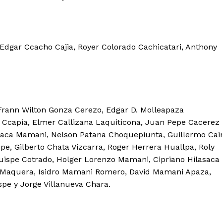
Contacto
Prensa
s Edgar Ccacho Cajia, Royer Colorado Cachicatari, Anthony
ETE
rann Wilton Gonza Cerezo, Edgar D. Molleapaza
 Ccapia, Elmer Callizana Laquiticona, Juan Pepe Cacerez
saca Mamani, Nelson Patana Choquepiunta, Guillermo Cai
e, Gilberto Chata Vizcarra, Roger Herrera Huallpa, Roly
uispe Cotrado, Holger Lorenzo Mamani, Cipriano Hilasaca
 Maquera, Isidro Mamani Romero, David Mamani Apaza,
spe y Jorge Villanueva Chara.