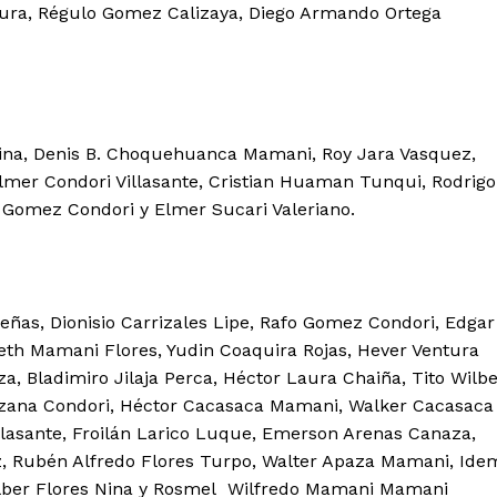
aura, Régulo Gomez Calizaya, Diego Armando Ortega
ina, Denis B. Choquehuanca Mamani, Roy Jara Vasquez,
lmer Condori Villasante, Cristian Huaman Tunqui, Rodrigo
 Gomez Condori y Elmer Sucari Valeriano.
s, Dionisio Carrizales Lipe, Rafo Gomez Condori, Edgar
eth Mamani Flores, Yudin Coaquira Rojas, Hever Ventura
a, Bladimiro Jilaja Perca, Héctor Laura Chaiña, Tito Wilb
alizana Condori, Héctor Cacasaca Mamani, Walker Cacasaca
Diario los Andes
lasante, Froilán Larico Luque, Emerson Arenas Canaza,
ez, Rubén Alfredo Flores Turpo, Walter Apaza Mamani, Ide
ilber Flores Nina y Rosmel Wilfredo Mamani Mamani
Nosotros