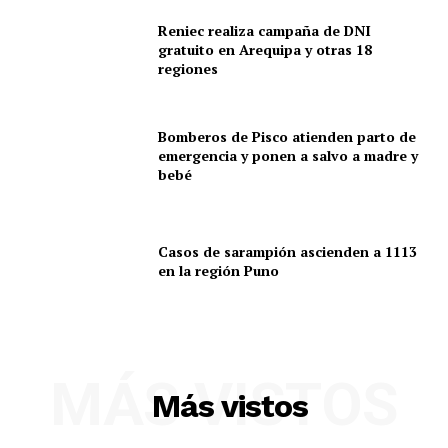
Reniec realiza campaña de DNI
gratuito en Arequipa y otras 18
regiones
Bomberos de Pisco atienden parto de
emergencia y ponen a salvo a madre y
bebé
Casos de sarampión ascienden a 1113
en la región Puno
SUSCRIBETE
MÁS VISTOS
Más vistos
Diario los Andes