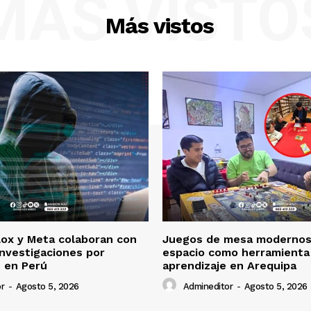
MÁS VISTO
Más vistos
lox y Meta colaboran con
Juegos de mesa modernos
 investigaciones por
espacio como herramienta
s en Perú
aprendizaje en Arequipa
r
-
Agosto 5, 2026
Admineditor
-
Agosto 5, 2026