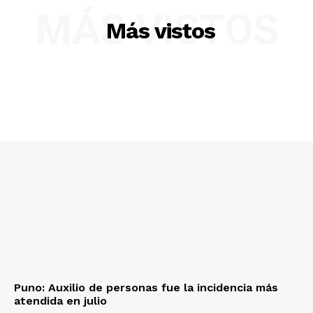
MÁS VISTOS
Diario los Andes
Más vistos
Nosotros
Contacto
Prensa
Puno: Auxilio de personas fue la incidencia más
atendida en julio