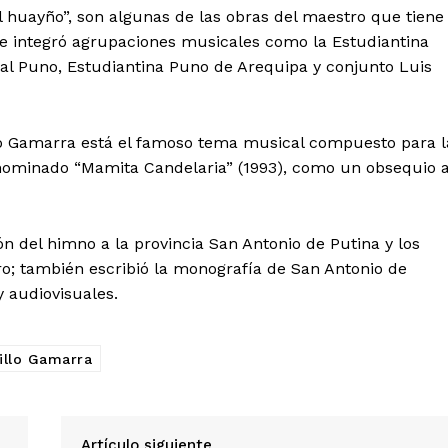
l huayño”, son algunas de las obras del maestro que tiene
e integró agrupaciones musicales como la Estudiantina
l Puno, Estudiantina Puno de Arequipa y conjunto Luis
llo Gamarra está el famoso tema musical compuesto para l
enominado “Mamita Candelaria” (1993), como un obsequio 
n del himno a la provincia San Antonio de Putina y los
Diario los Andes
ro; también escribió la monografía de San Antonio de
y audiovisuales.
Nosotros
Contacto
illo Gamarra
Prensa
ETE
Artículo siguiente