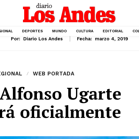
GIONAL
DEPORTES
MUNDO
CULTURA
EDITORIAL
CO
Por:
Diario Los Andes
Fecha:
marzo 4, 2019
EGIONAL
WEB PORTADA
 Alfonso Ugarte
rá oficialmente