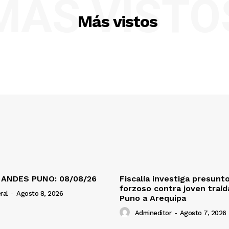
MÁS VISTO
Más vistos
 ANDES PUNO: 08/08/26
Fiscalía investiga presunt
forzoso contra joven traí
ral
-
Agosto 8, 2026
Puno a Arequipa
Admineditor
-
Agosto 7, 2026