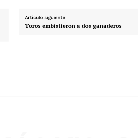
Diario los Andes
Artículo siguiente
Nosotros
Toros embistieron a dos ganaderos
Contacto
Prensa
ETE