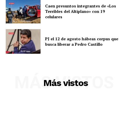
Contacto
Caen presuntos integrantes de «Los
Terribles del Altiplano» con 19
Prensa
celulares
PJ el 12 de agosto hábeas corpus que
busca liberar a Pedro Castillo
MÁS VISTOS
Más vistos