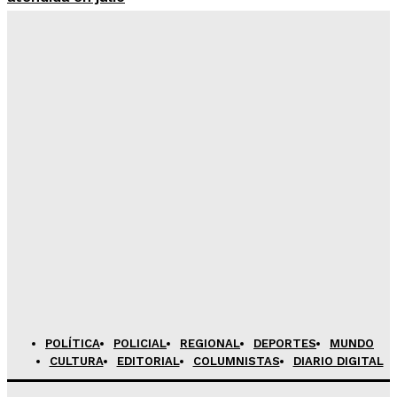
Admineditor
-
Agosto 6, 2026
24 de agosto vence plazo para que candidatos su
informe de campaña
Admineditor
-
Agosto 6, 2026
Más de 2000 profesionales de salud rendirán
evaluación SERUMS en Juliaca
Admineditor
-
Agosto 6, 2026
Sunass ordena a Sedajuliaca corregir hundimiento en
colector de alcantarillado
Admineditor
-
Agosto 6, 2026
POLÍTICA
POLICIAL
REGIONAL
DEPORTES
MUNDO
CULTURA
EDITORIAL
COLUMNISTAS
DIARIO DIGITAL