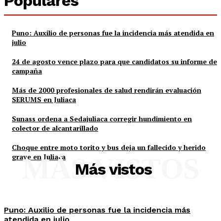
Populares
Puno: Auxilio de personas fue la incidencia más atendida en
julio
24 de agosto vence plazo para que candidatos su informe de
campaña
Más de 2000 profesionales de salud rendirán evaluación
SERUMS en Juliaca
Sunass ordena a Sedajuliaca corregir hundimiento en
colector de alcantarillado
Choque entre moto torito y bus deja un fallecido y herido
grave en Juliaca
MÁS VISTOS
Más vistos
Puno: Auxilio de personas fue la incidencia más
atendida en julio