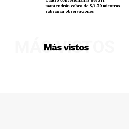
Cuatro concesionarias del SIT
mantendrán cobro de S/1.30 mientras
subsanan observaciones
MÁS VISTOS
Más vistos
SUSCRIBETE
Diario los Andes
Nosotros
Contacto
Prensa