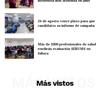
incidencia más atendida en julio
24 de agosto vence plazo para que
candidatos su informe de campaña
Más de 2000 profesionales de salud
rendirán evaluación SERUMS en
Juliaca
MÁS VISTOS
Más vistos