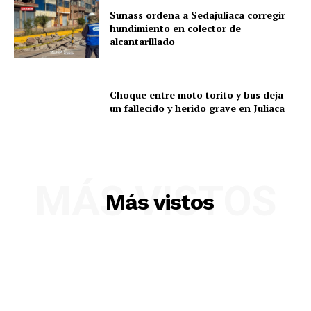
Sunass ordena a Sedajuliaca corregir
hundimiento en colector de
SUSCRIBETE
alcantarillado
Choque entre moto torito y bus deja
Diario los Andes
un fallecido y herido grave en Juliaca
Nosotros
Contacto
MÁS VISTOS
Prensa
Más vistos