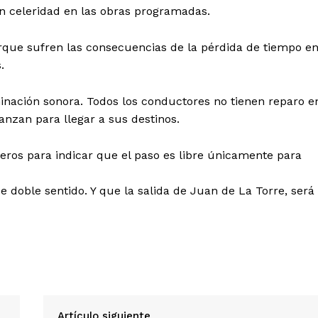
on celeridad en las obras programadas.
que sufren las consecuencias de la pérdida de tiempo e
.
inación sonora. Todos los conductores no tienen reparo e
nzan para llegar a sus destinos.
Diario los Andes
reros para indicar que el paso es libre únicamente para
Nosotros
e doble sentido. Y que la salida de Juan de La Torre, será
Contacto
Prensa
ETE
Artículo siguiente