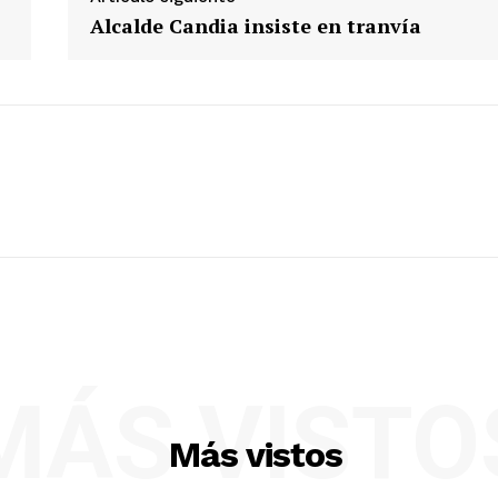
Alcalde Candia insiste en tranvía
MÁS VISTO
Más vistos