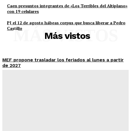
Caen presuntos integrantes de «Los Terribles del Altiplano»
con 19 celulares
PJ el 12 de agosto hábeas corpus que busca liberar a Pedro
Castillo
MÁS VISTOS
Más vistos
MEF propone trasladar los feriados al lunes a partir
de 2027
Admineditor
-
Agosto 8, 2026
JEE reciben 717 solicitudes de renuncia y retiro de
candidatos para las ERM 2026
Admineditor
-
Agosto 8, 2026
Hallan armas y municiones en el cementerio de San