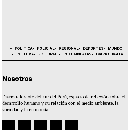
Miguel
Admineditor
-
Agosto 8, 2026
Caen presuntos integrantes de «Los Terribles del
Altiplano» con 19 celulares
Admineditor
-
Agosto 8, 2026
POLÍTICA
POLICIAL
REGIONAL
DEPORTES
MUNDO
CULTURA
EDITORIAL
COLUMNISTAS
DIARIO DIGITAL
Nosotros
Diario referente del sur del Perú, espacio de reflexión sobre el
desarrollo humano y su relación con el medio ambiente, la
sociedad y la economía