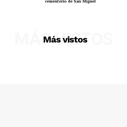
cementerio de San Miguel
MÁS VISTOS
Más vistos
SUSCRIBETE
Diario los Andes
Nosotros
Contacto
Prensa