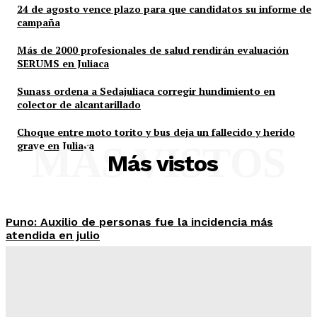
24 de agosto vence plazo para que candidatos su informe de
campaña
Más de 2000 profesionales de salud rendirán evaluación
SERUMS en Juliaca
Sunass ordena a Sedajuliaca corregir hundimiento en
colector de alcantarillado
Choque entre moto torito y bus deja un fallecido y herido
grave en Juliaca
MÁS VISTOS
Más vistos
Puno: Auxilio de personas fue la incidencia más
atendida en julio
Admineditor
-
Agosto 6, 2026
24 de agosto vence plazo para que candidatos su
informe de campaña