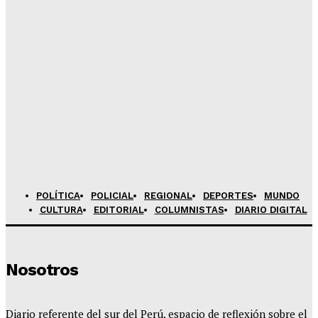
Admineditor
-
Agosto 6, 2026
Más de 2000 profesionales de salud rendirán
evaluación SERUMS en Juliaca
Admineditor
-
Agosto 6, 2026
Sunass ordena a Sedajuliaca corregir hundimiento en
colector de alcantarillado
Admineditor
-
Agosto 6, 2026
POLÍTICA
POLICIAL
REGIONAL
DEPORTES
MUNDO
CULTURA
EDITORIAL
COLUMNISTAS
DIARIO DIGITAL
Nosotros
Diario referente del sur del Perú, espacio de reflexión sobre el