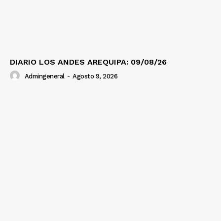
Diario los Andes
Nosotros
DIARIO LOS ANDES AREQUIPA: 09/08/26
Contacto
Admingeneral
-
Agosto 9, 2026
Prensa