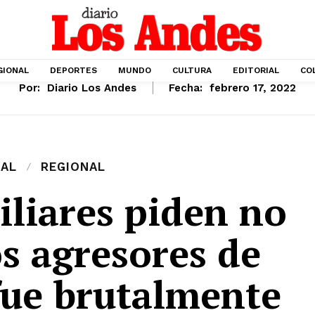
GIONAL
DEPORTES
MUNDO
CULTURA
EDITORIAL
CO
Por:
Diario Los Andes
Fecha:
febrero 17, 2022
IAL
REGIONAL
iliares piden no
os agresores de
fue brutalmente