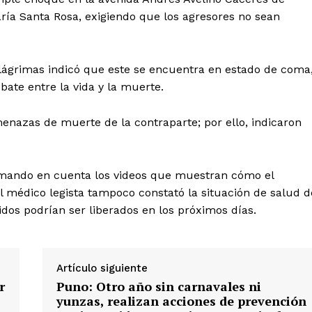
aría Santa Rosa, exigiendo que los agresores no sean
lágrimas indicó que este se encuentra en estado de coma
bate entre la vida y la muerte.
nazas de muerte de la contraparte; por ello, indicaron
Diario los Andes
tomando en cuenta los videos que muestran cómo el
l médico legista tampoco constató la situación de salud d
Nosotros
dos podrían ser liberados en los próximos días.
Contacto
Prensa
Artículo siguiente
r
Puno: Otro año sin carnavales ni
ETE
yunzas, realizan acciones de prevención